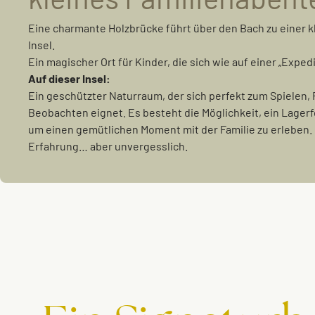
Eine charmante Holzbrücke führt über den Bach zu einer 
Insel.
Ein magischer Ort für Kinder, die sich wie auf einer „Expedi
Auf dieser Insel:
Ein geschützter Naturraum, der sich perfekt zum Spielen,
Beobachten eignet. Es besteht die Möglichkeit, ein Lagerf
um einen gemütlichen Moment mit der Familie zu erleben.
Erfahrung… aber unvergesslich.