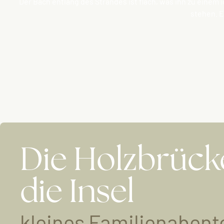
Der Bach entlang des Strandes ist flach, was ihn zu einem 
stehen. E
Die Holzbrück
die Insel
kleines Familienabent