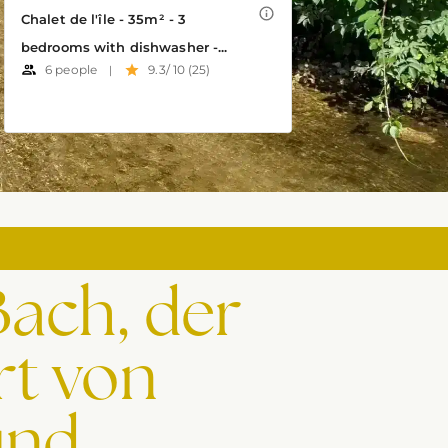
Bach, der
rt von
und