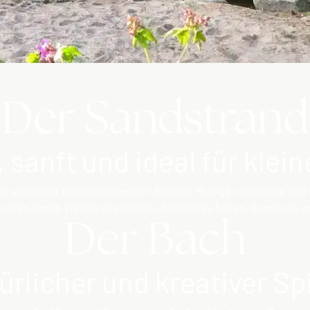
Der Sandstrand
 sanft und ideal für klei
r und leicht zu überwachender Bereich. Ruhige, natürliche und
tunden damit, Welten zu erfinden, Straßen zu bauen, Burgen zu
Der Bach
ürlicher und kreativer Sp