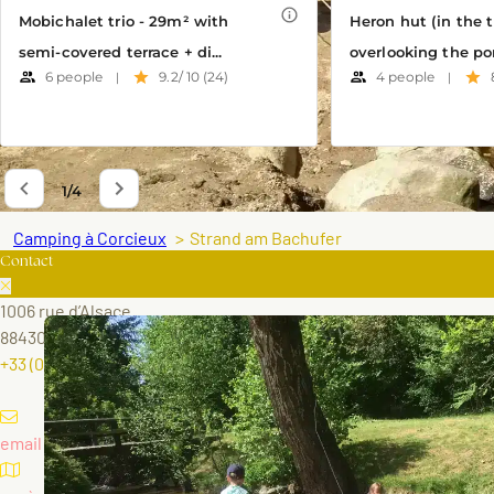
Camping à Corcieux
Strand am Bachufer
Contact
1006 rue d’Alsace
88430 CORCIEUX
+33 (0)7 69 93 30 56
email