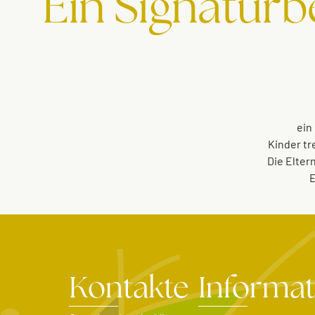
Ein Signaturb
ein
Kinder tr
Die Elter
E
Kontakte
Informa