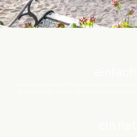
einfach,
Feiner Sand zum Spielen, Graben und Bauen. Komfortable
Wasserspiele der Kleinen. Hier verbringen die Kinder S
ein nat