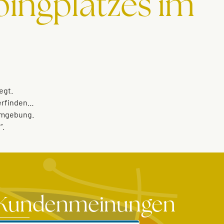
pingplatzes im
egt.
 erfinden…
 Umgebung.
“.
Kundenmeinungen