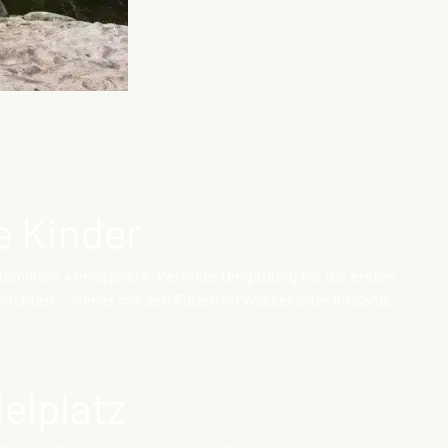
ne Kinder
 familiäre Atmosphäre. Perfekte Umgebung für die ersten
 errichten… immer mit den Füßen im Wasser oder im Sand.
ielplatz