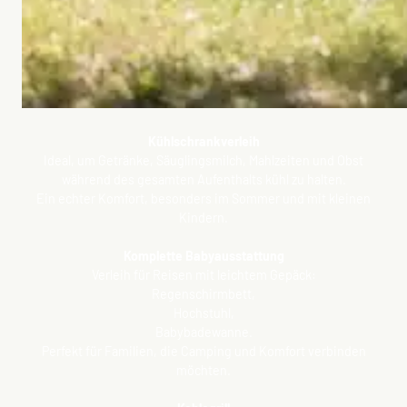
Kühlschrankverleih
Ideal, um Getränke, Säuglingsmilch, Mahlzeiten und Obst
während des gesamten Aufenthalts kühl zu halten.
Ein echter Komfort, besonders im Sommer und mit kleinen
Kindern.
Komplette Babyausstattung
Verleih für Reisen mit leichtem Gepäck:
Regenschirmbett,
Hochstuhl,
Babybadewanne.
Perfekt für Familien, die Camping und Komfort verbinden
möchten.