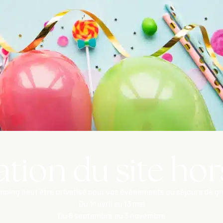
ation du site ho
mping peut être privatisé pour vos événements ou séjours de gr
Du 1ᵉʳ avril au 13 mai
Du 6 septembre au 3 novembre