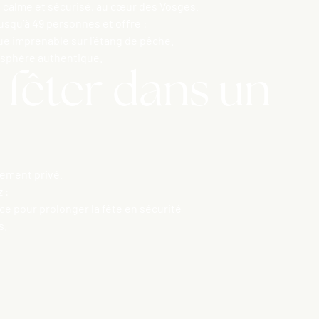
 calme et sécurisé, au cœur des Vosges.
jusqu’à 49 personnes et offre :
ue imprenable sur l’étang de pêche.
mosphère authentique.
fêter dans un
nement privé.
 :
ce pour prolonger la fête en sécurité
s.