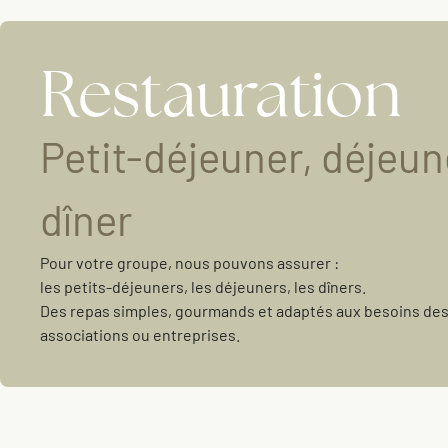
Restauration
Petit-déjeuner, déjeun
dîner
Pour votre groupe, nous pouvons assurer :
les petits-déjeuners, les déjeuners, les dîners.
Des repas simples, gourmands et adaptés aux besoins des 
associations ou entreprises.