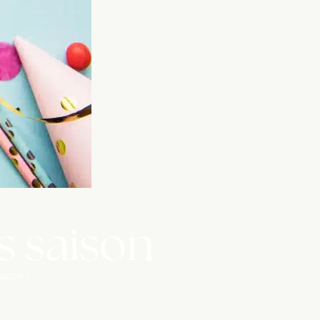
rs saison
oupe :