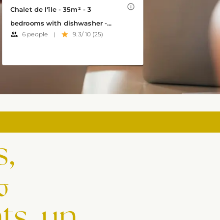
s,
&
s, un