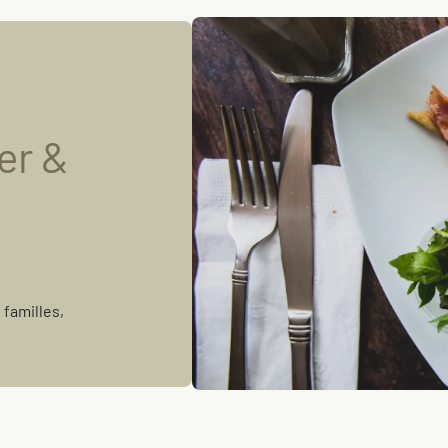
er &
familles,