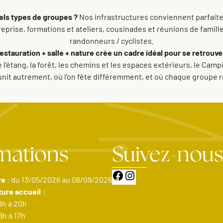
els types de groupes ?
Nos infrastructures conviennent parfaite
reprise, formations et ateliers, cousinades et réunions de famille,
randonneurs / cyclistes.
auration + salle + nature crée un cadre idéal pour se retrouver
 l’étang, la forêt, les chemins et les espaces extérieurs, le Ca
réunit autrement, où l’on fête différemment, et où chaque groupe 
mations
Suivez-nou
Facebook
Instagram
re
: du 13/05/2026 au 06/09/2026
ture accueil
:
8h à 20h
8h à 17h