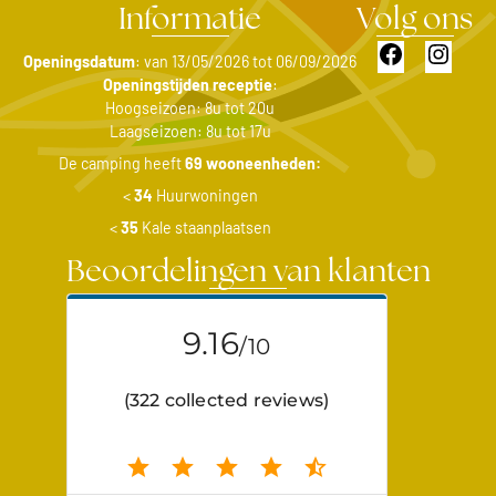
Informatie
Volg ons
Facebook
Insta
Openingsdatum
: van 13/05/2026 tot 06/09/2026
Openingstijden receptie
:
Hoogseizoen: 8u tot 20u
Laagseizoen: 8u tot 17u
De camping heeft
69 wooneenheden:
<
34
Huurwoningen
<
35
Kale staanplaatsen
Beoordelingen van klanten