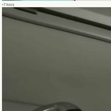
+7
foto’s