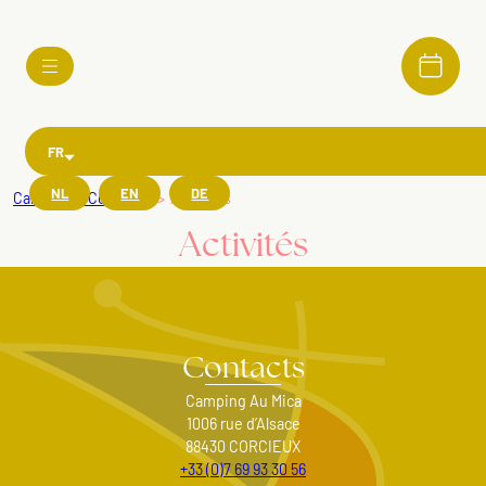
Aller
au
contenu
FR
NL
EN
DE
Camping à Corcieux
Activités
Activités
Contacts
Camping Au Mica
1006 rue d’Alsace
88430 CORCIEUX
+33 (0)7 69 93 30 56