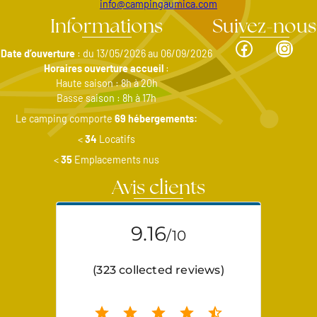
info@campingaumica.com
Informations
Suivez-nous
Facebook
Insta
Date d’ouverture
: du 13/05/2026 au 06/09/2026
Horaires ouverture accueil
:
Haute saison : 8h à 20h
Basse saison : 8h à 17h
Le camping comporte
69 hébergements:
<
34
Locatifs
<
35
Emplacements nus
Avis clients